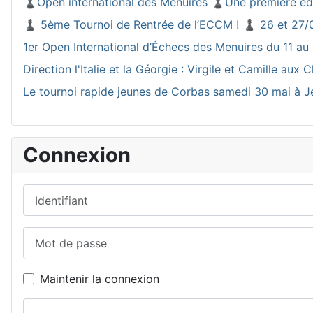
♟️Open international des Ménuires ♟️Une premiere éd
♟️ 5ème Tournoi de Rentrée de l’ECCM ! ♟️ 26 et 27/
1er Open International d’Échecs des Menuires du 11 au 
Direction l'Italie et la Géorgie : Virgile et Camille a
Le tournoi rapide jeunes de Corbas samedi 30 mai à J
Connexion
Identifiant
Mot de passe
Maintenir la connexion