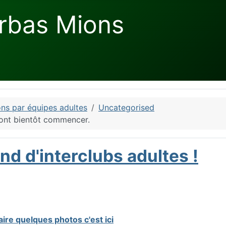
rbas Mions
ns par équipes adultes
Uncategorised
vont bientôt commencer.
nd d'interclubs adultes !
aire quelques photos c'est ici