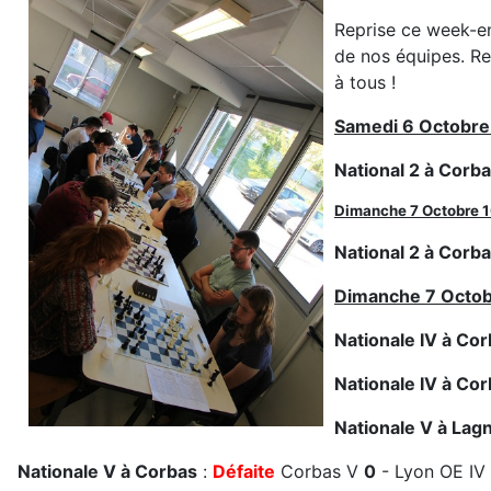
Reprise ce week-en
de nos équipes. Re
à tous !
Samedi 6 Octobre
National 2
à Corba
Dimanche 7 Octobre 1
National 2
à Corb
Dimanche 7 Octob
Nationale IV à Co
Nationale IV à Co
Nationale V à Lag
Nationale V à Corbas
:
Défaite
Corbas V
0
- Lyon OE IV