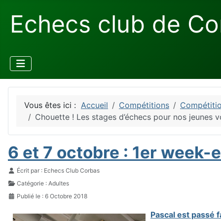
Echecs club de Co
Vous êtes ici :
Accueil
Compétitions
Compétitio
Chouette ! Les stages d’échecs pour nos jeunes 
6 et 7 octobre : 1er week-e
Détails
Écrit par :
Echecs Club Corbas
Catégorie :
Adultes
Publié le : 6 Octobre 2018
Pascal est passé f