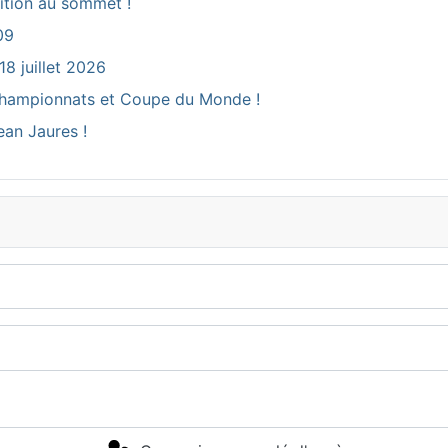
ition au sommet !
09
18 juillet 2026
ux Championnats et Coupe du Monde !
ean Jaures !