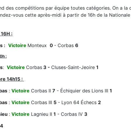
d des compétitions par équipe toutes catégories. On a la 
ndez-vous cette après-midi à partir de 16h de la Nationale I
 16H :
s :
Victoire
Monteux
0
- Corbas
6
0h :
as
:
Victoire
Corbas
3 -
Cluses-Saint-Jeoire
1
re 14h15 :
rbas
:
Victoire
Corbas II
7
- Échiquier des Lions III
1
rbas
:
Victoire
Corbas III
5
- Lyon 64 Échecs
2
nieu
:
Victoire
Lagnieu II
1
- Corbas IV
3
4