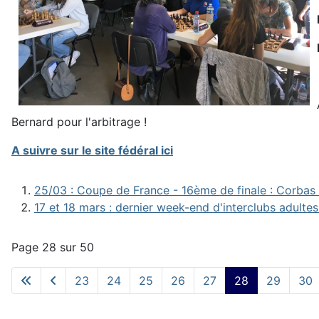
Bernard pour l'arbitrage !
A suivre sur le site fédéral ici
25/03 : Coupe de France - 16ème de finale : Corbas 
17 et 18 mars : dernier week-end d'interclubs adultes
Page 28 sur 50
23
24
25
26
27
28
29
30