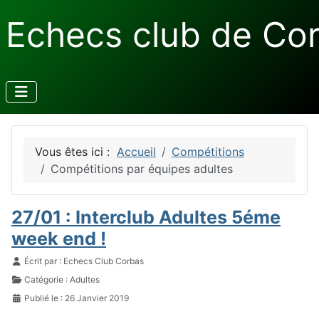
Echecs club de Co
Vous êtes ici :
Accueil
Compétitions
Compétitions par équipes adultes
27/01 : Interclub Adultes 5éme
week end !
Détails
Écrit par :
Echecs Club Corbas
Catégorie :
Adultes
Publié le : 26 Janvier 2019