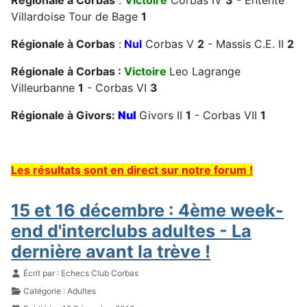
Régionale à Corbas
:
Victoire
Corbas IV
3
- Entente
Villardoise Tour de Bage
1
Régionale à Corbas
:
Nul
Corbas V
2
- Massis C.E. II
2
Régionale à Corbas :
Victoire
Leo Lagrange
Villeurbanne
1
- Corbas VI
3
Régionale à Givors:
Nul
Givors II
1
- Corbas VII
1
Les résultats sont en direct sur notre forum !
15 et 16 décembre : 4ème week-
end d'interclubs adultes - La
dernière avant la trève !
Détails
Écrit par :
Echecs Club Corbas
Catégorie :
Adultes