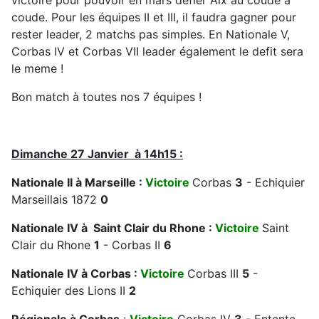
victoire pour pouvoir en mars defier Aix au coude à
coude. Pour les équipes II et III, il faudra gagner pour
rester leader, 2 matchs pas simples. En Nationale V,
Corbas IV et Corbas VII leader également le defit sera
le meme !
Bon match à toutes nos 7 équipes !
Dimanche 27 Janvier à 14h15 :
Nationale II à Marseille :
Victoire
Corbas
3
- Echiquier
Marseillais 1872
0
Nationale IV à
Saint Clair du Rhone :
Victoire
Saint
Clair du Rhone
1
- Corbas II
6
Nationale IV à Corbas :
Victoire
Corbas III
5
-
Echiquier des Lions II
2