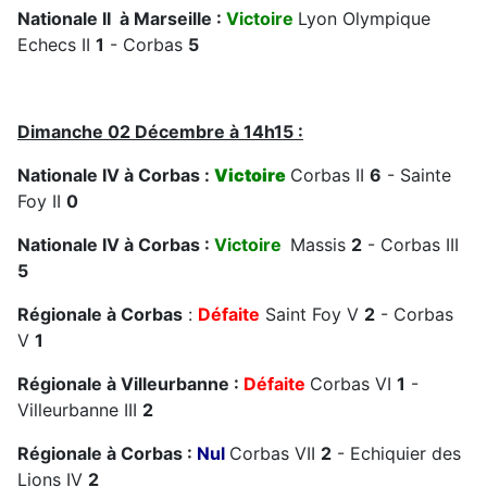
Nationale II à Marseille :
Victoire
Lyon Olympique
Echecs II
1
- Corbas
5
Dimanche 02 Décembre à 14h15 :
Nationale IV à Corbas :
Victoire
Corbas II
6
- Sainte
Foy II
0
Nationale IV à Corbas :
Victoire
Massis
2
- Corbas III
5
Régionale à Corbas
:
Défaite
Saint Foy V
2
- Corbas
V
1
Régionale à Villeurbanne :
Défaite
Corbas VI
1
-
Villeurbanne III
2
Régionale à Corbas :
Nul
Corbas VII
2
- Echiquier des
Lions IV
2