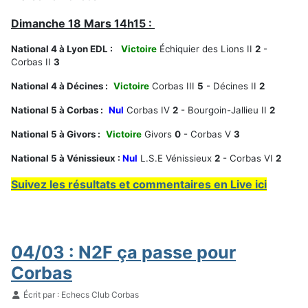
Dimanche 18 Mars 14h15 :
National 4 à Lyon EDL :
Victoire
Échiquier des Lions II
2
-
Corbas II
3
National 4 à Décines :
Victoire
Corbas III
5
- Décines II
2
National 5 à Corbas :
Nul
Corbas IV
2
- Bourgoin-Jallieu II
2
National 5 à Givors :
Victoire
Givors
0
- Corbas V
3
National 5 à Vénissieux :
Nul
L.S.E Vénissieux
2
- Corbas VI
2
Suivez les résultats et commentaires en Live ici
04/03 : N2F ça passe pour
Corbas
Détails
Écrit par :
Echecs Club Corbas