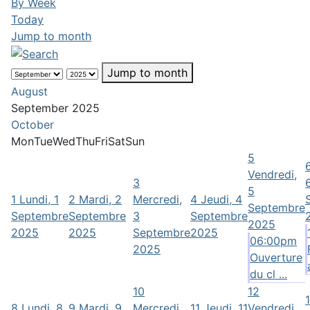
By Week
Today
Jump to month
Jump to month
August
September 2025
October
Mon
Tue
Wed
Thu
Fri
Sat
Sun
5
Vendredi,
3
5
1
Lundi, 1
2
Mardi, 2
Mercredi,
4
Jeudi, 4
Septembre
Septembre
Septembre
3
Septembre
2025
2025
2025
Septembre
2025
06:00pm
2025
Ouverture
du cl ...
10
12
8
Lundi, 8
9
Mardi, 9
Mercredi,
11
Jeudi, 11
Vendredi,