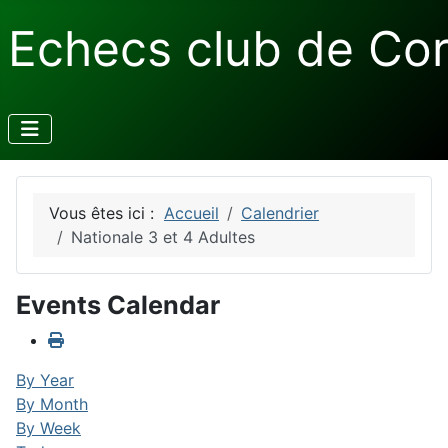
Echecs club de Co
Vous êtes ici :
Accueil
Calendrier
Nationale 3 et 4 Adultes
Events Calendar
By Year
By Month
By Week