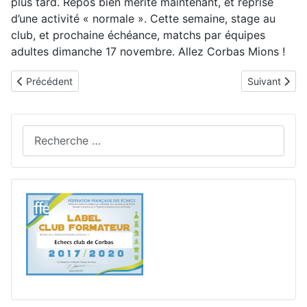
plus tard. Repos bien mérité maintenant, et reprise
d’une activité « normale ». Cette semaine, stage au
club, et prochaine échéance, matchs par équipes
adultes dimanche 17 novembre. Allez Corbas Mions !
Article précédent : 18 au 20/10 2025 : Championnats du Rhône 
Article suiv
Précédent
Suivant
Rechercher