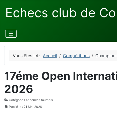
Echecs club de Co
Vous êtes ici :
Accueil
Compétitions
Championn
17éme Open Internat
2026
Détails
Catégorie :
Annonces tournois
Publié le : 21 Mai 2026