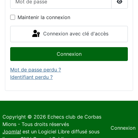
Affiche
Maintenir la connexion
Connexion avec clé d'accès
Connexion
Mot de passe perdu ?
Identifiant perdu ?
Copyright © 2026 Echecs club de Corbas
Mions - Tous droits réservés
Connexion
Joomla!
est un Logiciel Libre diffusé sous