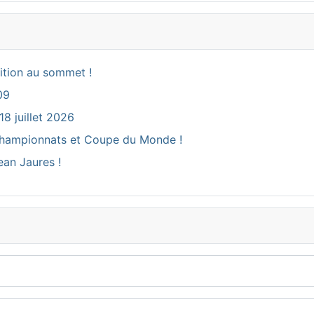
ition au sommet !
09
18 juillet 2026
ux Championnats et Coupe du Monde !
ean Jaures !