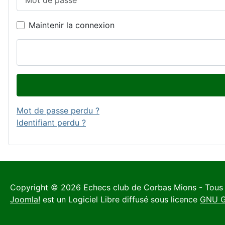
Maintenir la connexion
Mot de passe perdu ?
Identifiant perdu ?
Copyright © 2026 Echecs club de Corbas Mions - Tous 
Joomla!
est un Logiciel Libre diffusé sous licence
GNU Ge