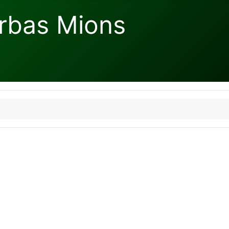
rbas Mions