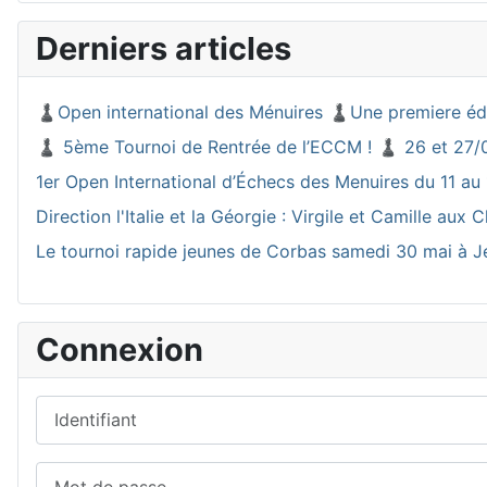
Derniers articles
♟️Open international des Ménuires ♟️Une premiere éd
♟️ 5ème Tournoi de Rentrée de l’ECCM ! ♟️ 26 et 27/
1er Open International d’Échecs des Menuires du 11 au 
Direction l'Italie et la Géorgie : Virgile et Camille a
Le tournoi rapide jeunes de Corbas samedi 30 mai à J
Connexion
Identifiant
Mot de passe