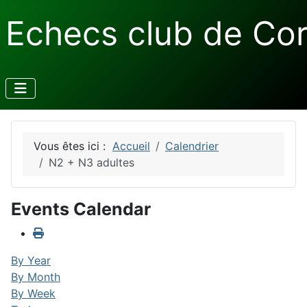
Echecs club de Co
Vous êtes ici :
Accueil
Calendrier
N2 + N3 adultes
Events Calendar
By Year
By Month
By Week