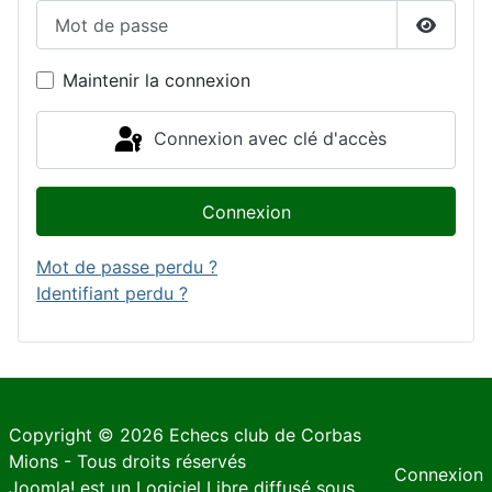
Mot de passe
Affiche
Maintenir la connexion
Connexion avec clé d'accès
Connexion
Mot de passe perdu ?
Identifiant perdu ?
Copyright © 2026 Echecs club de Corbas
Mions - Tous droits réservés
Connexion
Joomla!
est un Logiciel Libre diffusé sous