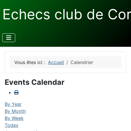
Echecs club de Co
Vous êtes ici :
Accueil
Calendrier
Events Calendar
By Year
By Month
By Week
Today