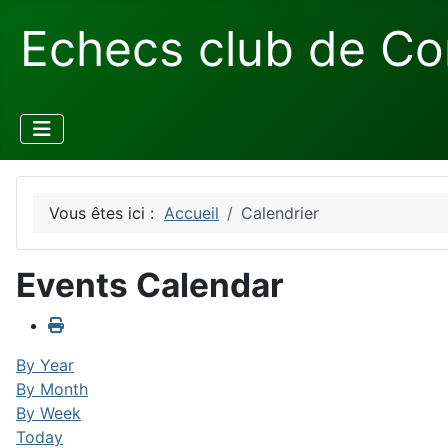
Echecs club de Co
Vous êtes ici :
Accueil
Calendrier
Events Calendar
By Year
By Month
By Week
Today