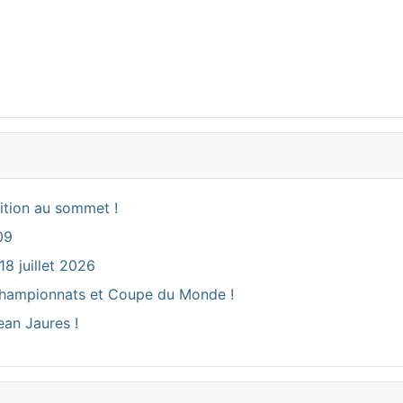
ition au sommet !
09
18 juillet 2026
ux Championnats et Coupe du Monde !
ean Jaures !