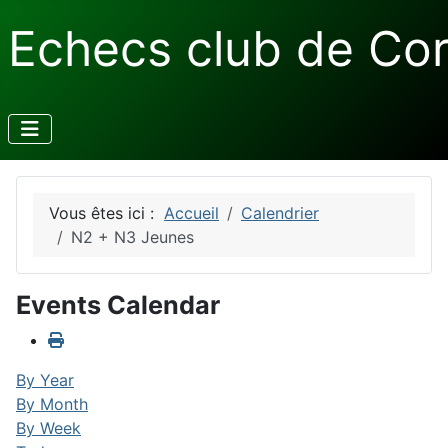
Echecs club de Co
Vous êtes ici :
Accueil
Calendrier
N2 + N3 Jeunes
Events Calendar
By Year
By Month
By Week