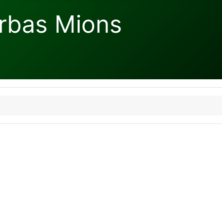
rbas Mions