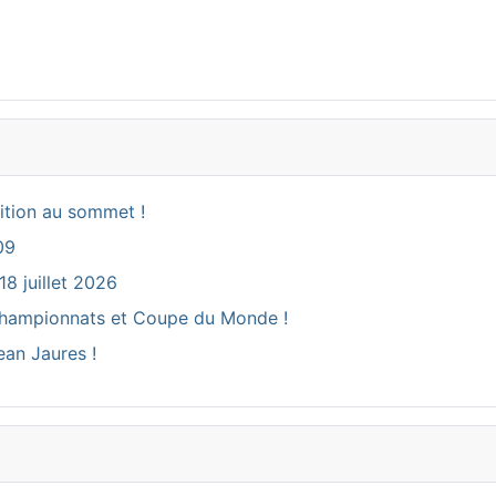
ition au sommet !
09
18 juillet 2026
ux Championnats et Coupe du Monde !
ean Jaures !