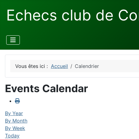
Echecs club de Co
Vous êtes ici :
Accueil
Calendrier
Events Calendar
By Year
By Month
By Week
Today