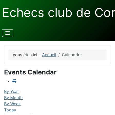
Echecs club de Co
Vous êtes ici :
Accueil
Calendrier
Events Calendar
By Year
By Month
By Week
Today