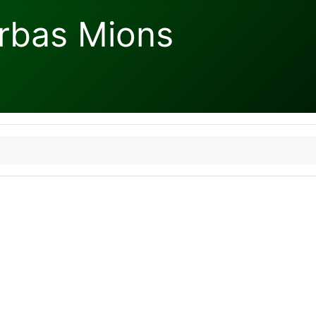
rbas Mions