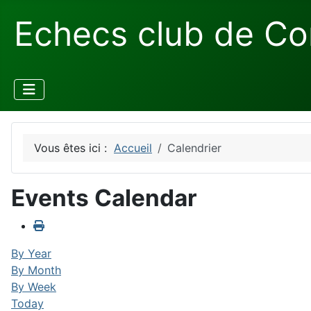
Echecs club de Co
Vous êtes ici :
Accueil
Calendrier
Events Calendar
By Year
By Month
By Week
Today