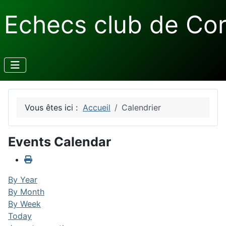
Echecs club de Co
Vous êtes ici :
Accueil
Calendrier
Events Calendar
By Year
By Month
By Week
Today