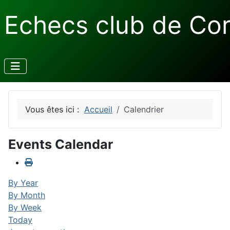
Echecs club de Co
Vous êtes ici :
Accueil
Calendrier
Events Calendar
By Year
By Month
By Week
Today