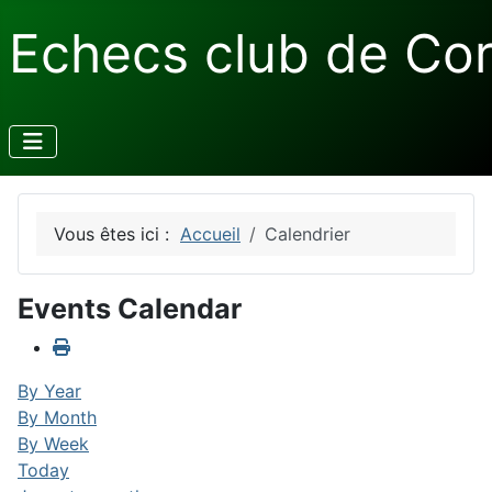
Echecs club de Co
Vous êtes ici :
Accueil
Calendrier
Events Calendar
By Year
By Month
By Week
Today