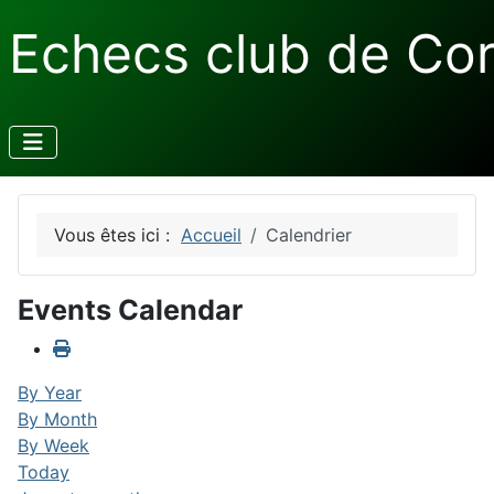
Echecs club de Co
Vous êtes ici :
Accueil
Calendrier
Events Calendar
By Year
By Month
By Week
Today