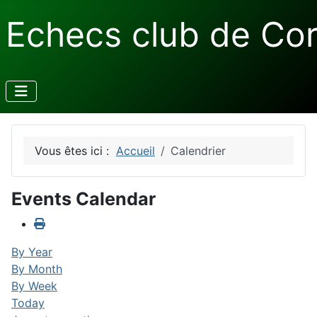
Echecs club de Co
Vous êtes ici :
Accueil
Calendrier
Events Calendar
By Year
By Month
By Week
Today