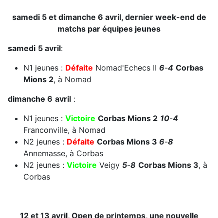
samedi 5 et dimanche 6 avril, dernier week-end de
matchs par équipes jeunes
samedi
5 avril
:
N1 jeunes :
Défaite
Nomad'Echecs II
6
-
4
Corbas
Mions 2
, à Nomad
dimanche 6
avril
:
N1 jeunes :
Victoire
Corbas Mions 2
10
-
4
Franconville, à Nomad
N2 jeunes :
Défaite
Corbas Mions 3
6
-
8
Annemasse, à Corbas
N2 jeunes :
Victoire
Veigy
5
-
8
Corbas Mions 3
, à
Corbas
12 et 13 avril, Open de printemps, une nouvelle