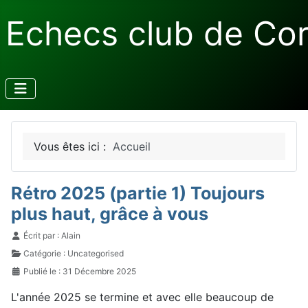
Echecs club de Co
Vous êtes ici :
Accueil
Rétro 2025 (partie 1) Toujours
plus haut, grâce à vous
Détails
Écrit par :
Alain
Catégorie :
Uncategorised
Publié le : 31 Décembre 2025
L'année 2025 se termine et avec elle beaucoup de