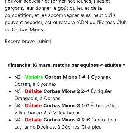
Pouvoir accueillir et former nos jeunes, filles et
garçons, leur donner le goût du jeu et de la
compétition, et les accompagner aussi haut qu’ils
peuvent accéder, est et restera l’ADN de l’Échecs Club
de Corbas Mions.
Encore bravo Lubin !
dimanche 16 mars, matchs par équipes « adultes »
N2 :
Victoire
Corbas Mions 1
4
-
1
Oyonnax
Dortan, à Oyonnax
N3 :
Défaite
Corbas Mions 2
2
-
4
Échiquier
Orangeois, à Corbas
N4 :
Défaite
Corbas Mions 3
1
-
6
Échecs Club
Villeurbanne 2, à Villeurbanne
N4 :
Défaite
Corbas Mions 4
0
-
6
Centre Léo
Lagrange Décines, à Décines-Charpieu