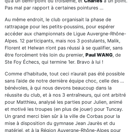
qu’à un demi-point du troisième, et
Charles
à un point.
Pas mal par rapport à certaines pointures …
Au même endroit, le club organisait la phase de
rattrapage pour les petits-poussins, pour espérer
accéder aux championnats de Ligue Auvergne-Rhône-
Alpes. 12 participants, mais nos 3 postulants, Malik,
Florent et Helwan n’ont pas réussi à se qualifier, sans
être forcément très loin du premier,
Paul WANG
, de
Ste Foy Échecs, qui termine 1er. Bravo à lui !
Comme d’habitude, tout ceci n’aurait pas été possible
sans l’aide de notre dernière équipe choc, celle des …
bénévoles, à qui nous devons beaucoup dans la
réussite du club, et à nos 3 entraîneurs, qui ont arbitré
pour Matthieu, analysé les parties pour Julien, animé
et motivé les troupes (en plus de jouer) pour Tuncay.
Un grand merci bien sûr à la ville de Corbas pour la
mise à disposition du gymnase Jean Jaurès et du
matériel, et à la Région Auvergne-Rhône-Alpes pour