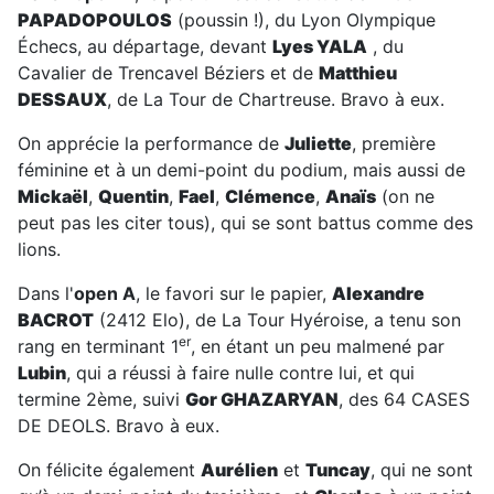
PAPADOPOULOS
(poussin !), du Lyon Olympique
Échecs, au départage, devant
Lyes YALA
, du
Cavalier de Trencavel Béziers et de
Matthieu
DESSAUX
, de La Tour de Chartreuse. Bravo à eux.
On apprécie la performance de
Juliette
, première
féminine et à un demi-point du podium, mais aussi de
Mickaël
,
Quentin
,
Fael
,
Clémence
,
Anaïs
(on ne
peut pas les citer tous), qui se sont battus comme des
lions.
Dans l'
open A
, le favori sur le papier,
Alexandre
BACROT
(2412 Elo), de La Tour Hyéroise, a tenu son
er
rang en terminant 1
, en étant un peu malmené par
Lubin
, qui a réussi à faire nulle contre lui, et qui
termine 2ème, suivi
Gor GHAZARYAN
, des 64 CASES
DE DEOLS. Bravo à eux.
On félicite également
Aurélien
et
Tuncay
, qui ne sont