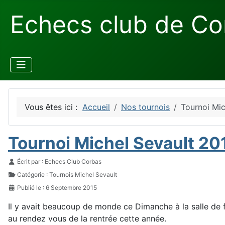
Echecs club de Co
Vous êtes ici :
Accueil
Nos tournois
Tournoi Mic
Tournoi Michel Sevault 201
Détails
Écrit par :
Echecs Club Corbas
Catégorie :
Tournois Michel Sevault
Publié le : 6 Septembre 2015
Il y avait beaucoup de monde ce Dimanche à la salle de fê
au rendez vous de la rentrée cette année.