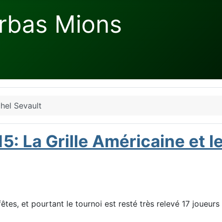
rbas Mions
hel Sevault
5: La Grille Américaine et l
tes, et pourtant le tournoi est resté très relevé 17 joueur