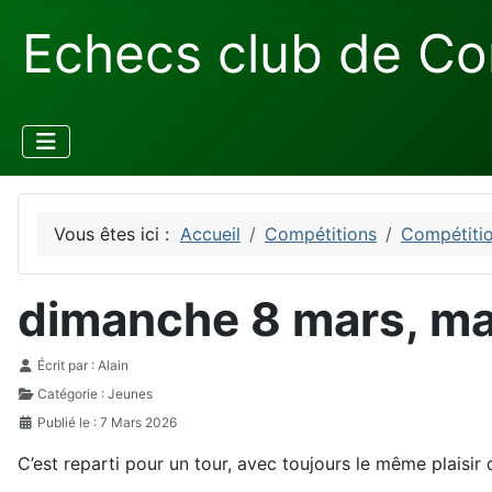
Echecs club de Co
Vous êtes ici :
Accueil
Compétitions
Compétitio
dimanche 8 mars, ma
Détails
Écrit par :
Alain
Catégorie :
Jeunes
Publié le : 7 Mars 2026
C’est reparti pour un tour, avec toujours le même plaisir 