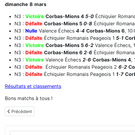
dimanche
8
mars
N3 :
Victoire
Corbas-Mions
4
5
-
0
Échiquier Romanai
N3 :
Défaite
Corbas-Mions
5
0
-
8
Échiquier Romanai
N3 :
Nulle
Valence Échecs
4
-
4
Corbas-Mions
6
, 10
N3 :
Défaite
Échiquier Romanais Peageois 1
5
-
1
Cor
N3 :
Victoire
Corbas-Mions
5
6
-
2
Valence Échecs, 1
N3 :
Défaite
Corbas-Mions
6
2
-
6
Échiquier Romanai
N3 :
Victoire
Valence Échecs
2
-
6
Corbas-Mions
4
,
N3 :
Défaite
Échiquier Romanais Peageois 2
6
-
2
Co
N3 :
Défaite
Échiquier Romanais Peageois 1
1
-
7
Cor
Résultats et classements
Bons matchs à tous !
Article précédent : Top Jeunes 2025-2026 : un week-end décisif 
Précédent
Rechercher