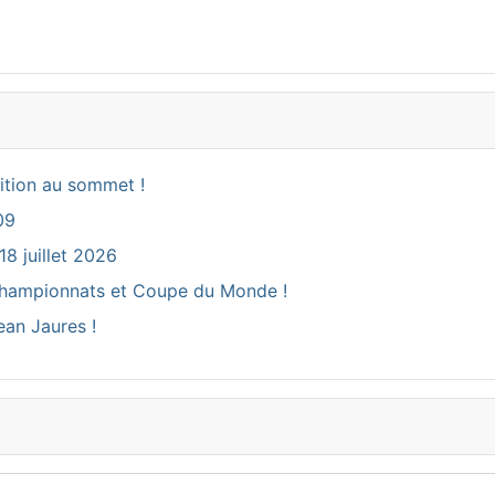
ition au sommet !
09
18 juillet 2026
ux Championnats et Coupe du Monde !
ean Jaures !