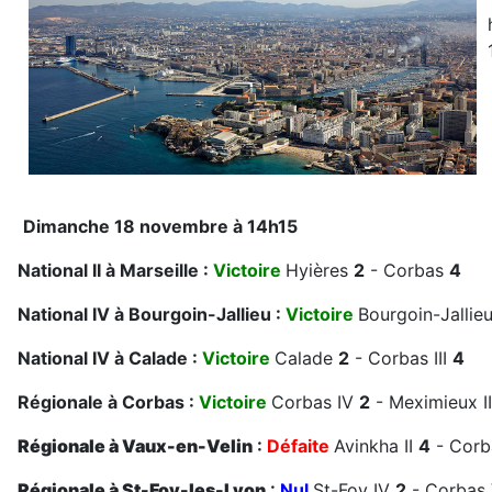
Dimanche 18 novembre à 14h15
National II à Marseille :
Victoire
Hyières
2
- Corbas
4
National IV à Bourgoin-Jallieu :
Victoire
Bourgoin-Jallieu
National IV à Calade :
Victoire
Calade
2
- Corbas III
4
Régionale à Corbas :
Victoire
Corbas IV
2
- Meximieux I
Régionale à Vaux-en-Velin
:
Défaite
Avinkha II
4
- Corb
Régionale à St-Foy-les-Lyon
:
Nul
St-Foy IV
2
- Corbas