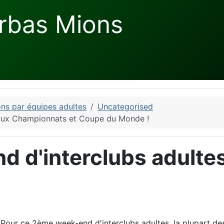
rbas Mions
ns par équipes adultes
Uncategorised
lle aux Championnats et Coupe du Monde !
d d'interclubs adultes
Pour ce 2ème week-end d'interclubs adultes, la plupart de