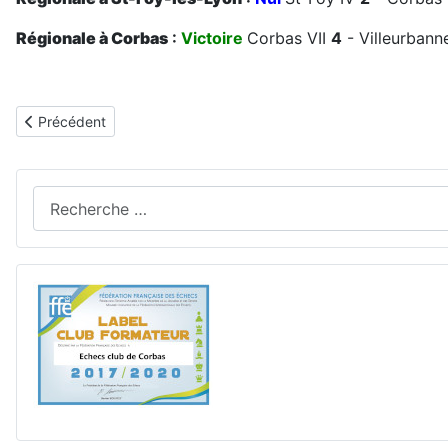
Régionale à Corbas
:
Victoire
Corbas VII
4
- Villeurbanne
Article précédent : 2/12 : 3ème Week-end d'interclubs adultes - 
Précédent
Rechercher