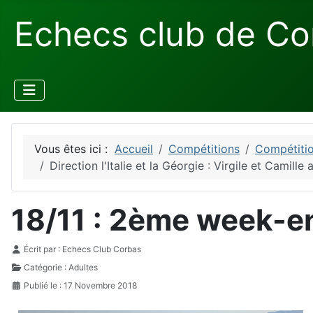
Echecs club de Co
Vous êtes ici :
Accueil
Compétitions
Compétitio
Direction l'Italie et la Géorgie : Virgile et Cami
18/11 : 2ème week-en
Détails
Écrit par :
Echecs Club Corbas
Catégorie :
Adultes
Publié le : 17 Novembre 2018