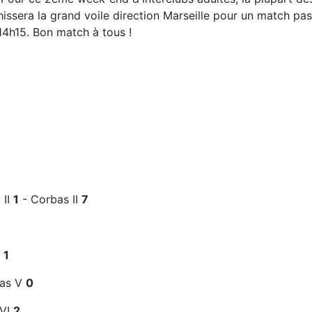
hissera la grand voile direction Marseille pour un match p
14h15. Bon match à tous !
 II
1
- Corbas II
7
I
1
as V
0
 VI
2