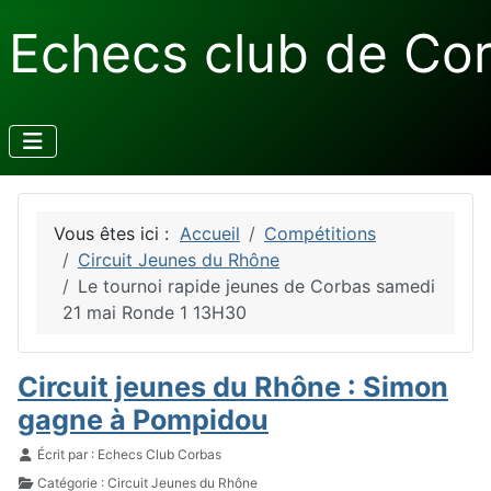
Echecs club de Co
Vous êtes ici :
Accueil
Compétitions
Circuit Jeunes du Rhône
Le tournoi rapide jeunes de Corbas samedi
21 mai Ronde 1 13H30
Circuit jeunes du Rhône : Simon
gagne à Pompidou
Détails
Écrit par :
Echecs Club Corbas
Catégorie :
Circuit Jeunes du Rhône