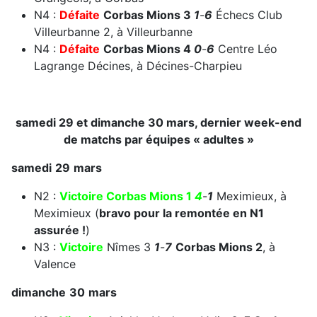
N4 :
Défaite
Corbas Mions 3
1
-
6
Échecs Club
Villeurbanne 2, à Villeurbanne
N4 :
Défaite
Corbas Mions 4
0
-
6
Centre Léo
Lagrange Décines, à Décines-Charpieu
samedi 29 et dimanche 30 mars, dernier week-end
de matchs par équipes « adultes »
samedi
29
mars
N2 :
Victoire
Corbas Mions 1
4
-
1
Meximieux, à
Meximieux (
bravo pour la remontée en N1
assurée !
)
N3 :
Victoire
Nîmes 3
1
-
7
Corbas Mions 2
, à
Valence
dimanche
30
mars