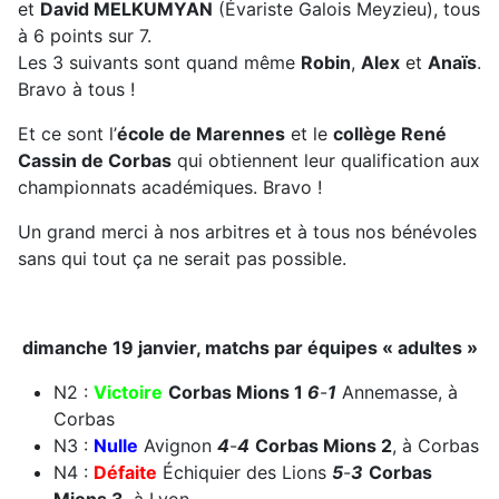
et
David MELKUMYAN
(Évariste Galois Meyzieu), tous
à 6 points sur 7.
Les 3 suivants sont quand même
Robin
,
Alex
et
Anaïs
.
Bravo à tous !
Et ce sont l’
école de Marennes
et le
collège René
Cassin de Corbas
qui obtiennent leur qualification aux
championnats académiques. Bravo !
Un grand merci à nos arbitres et à tous nos bénévoles
sans qui tout ça ne serait pas possible.
dimanche 19 janvier, matchs par équipes « adultes »
N2 :
Victoire
Corbas Mions 1
6
-
1
Annemasse, à
Corbas
N3 :
Nulle
Avignon
4
-
4
Corbas Mions 2
, à Corbas
N4 :
Défaite
Échiquier des Lions
5
-
3
Corbas