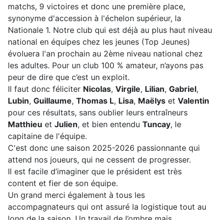
matchs, 9 victoires et donc une première place,
synonyme d'accession à l'échelon supérieur, la
Nationale 1. Notre club qui est déjà au plus haut niveau
national en équipes chez les jeunes (Top Jeunes)
évoluera l'an prochain au 2ème niveau national chez
les adultes. Pour un club 100 % amateur, n’ayons pas
peur de dire que c’est un exploit.
Il faut donc féliciter
Nicolas
,
Virgile
,
Lilian
,
Gabriel
,
Lubin
,
Guillaume
,
Thomas L
,
Lisa
,
Maëlys
et
Valentin
pour ces résultats, sans oublier leurs entraîneurs
Matthieu
et
Julien
, et bien entendu
Tuncay
, le
capitaine de l'équipe.
C'est donc une saison 2025-2026 passionnante qui
attend nos joueurs, qui ne cessent de progresser.
Il est facile d’imaginer que le président est très
content et fier de son équipe.
Un grand merci également à tous les
accompagnateurs qui ont assuré la logistique tout au
long de la saison. Un travail de l’ombre mais