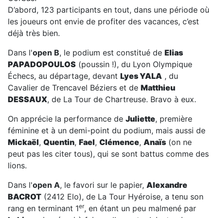
D’abord, 123 participants en tout, dans une période où
les joueurs ont envie de profiter des vacances, c’est
déjà très bien.
Dans l'
open B
, le podium est constitué de
Elias
PAPADOPOULOS
(poussin !), du Lyon Olympique
Échecs, au départage, devant
Lyes YALA
, du
Cavalier de Trencavel Béziers et de
Matthieu
DESSAUX
, de La Tour de Chartreuse. Bravo à eux.
On apprécie la performance de
Juliette
, première
féminine et à un demi-point du podium, mais aussi de
Mickaël
,
Quentin
,
Fael
,
Clémence
,
Anaïs
(on ne
peut pas les citer tous), qui se sont battus comme des
lions.
Dans l'
open A
, le favori sur le papier,
Alexandre
BACROT
(2412 Elo), de La Tour Hyéroise, a tenu son
er
rang en terminant 1
, en étant un peu malmené par