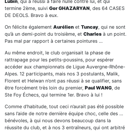
Lubin
, qui a réussi à faire nulle contre lui, et qui
termine 2ème, suivi
Gor GHAZARYAN
, des 64 CASES
DE DEOLS. Bravo à eux.
On félicite également
Aurélien
et
Tuncay
, qui ne sont
qu’à un demi-point du troisième, et
Charles
à un point.
Pas mal par rapport à certaines pointures …
Au même endroit, le club organisait la phase de
rattrapage pour les petits-poussins, pour espérer
accéder aux championnats de Ligue Auvergne-Rhône-
Alpes. 12 participants, mais nos 3 postulants, Malik,
Florent et Helwan n’ont pas réussi à se qualifier, sans
être forcément très loin du premier,
Paul WANG
, de
Ste Foy Échecs, qui termine 1er. Bravo à lui !
Comme d’habitude, tout ceci n’aurait pas été possible
sans l’aide de notre dernière équipe choc, celle des …
bénévoles, à qui nous devons beaucoup dans la
réussite du club, et à nos 3 entraîneurs, qui ont arbitré