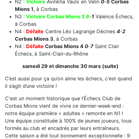
N2 :
Victoire
Avinkha Vaulx en Velin
0
-
5
Corbas
Mions 1
, à Corbas
N3 :
Victoire
Corbas Mions 2
6
-
1
Valence Échecs,
à Corbas
N4 :
Défaite
Centre Léo Lagrange Décines
4
-
2
Corbas Mions 3
, à Corbas
N4 :
Défaite
Corbas Mions 4
0
-
7
Saint Clair
Échecs, à Saint-Clair-du-Rhône
samedi 29 et dimanche 30 mars (suite)
C’est aussi pour ça qu’on aime les échecs, c'est quand
il s’agit d’une victoire !
C'est un moment historique que l’Échecs Club de
Corbas Mions vient de vivre ce dernier-week-end :
notre équipe première « adultes » remonte en N1 !
Une équipe constituée à 100% de jeunes joueurs, tous
formés au club et encadrés par leurs entraîneurs.
Cette saison a été tout bonnement exceptionnelle : 9