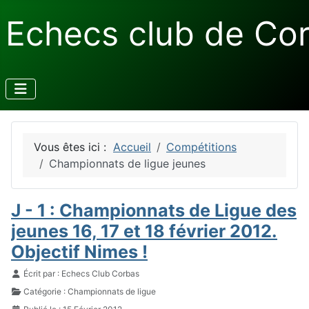
Echecs club de Co
Vous êtes ici :
Accueil
Compétitions
Championnats de ligue jeunes
J - 1 : Championnats de Ligue des
jeunes 16, 17 et 18 février 2012.
Objectif Nimes !
Détails
Écrit par :
Echecs Club Corbas
Catégorie :
Championnats de ligue