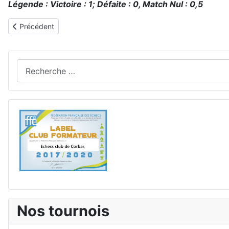
Légende : Victoire : 1; Défaite : 0, Match Nul : 0,5
Article précédent : Du beau monde au Championnat de France
Précédent
Rechercher
Nos tournois