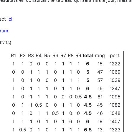
ultats en consultant le tableau qui sera mis à jour, mais a
rect
ici
.
orum
.
ltats)
R1
R2
R3
R4
R5
R6
R7
R8
R9
total
rang
perf.
1
1
0
0
0
1
1
1
1
6
15
1222
0
0
1
1
1
0
1
1
0
5
47
1069
1
0
1
0
0
0
1
1
1
5
57
1039
1
0
1
1
1
0
1
1
0
6
16
1247
1
0
1
1
1
0
0
0
0.5
4.5
61
1095
0
1
1
0.5
0
0
1
1
0
4.5
45
1082
0
1
0
1
1
0.5
1
0
0
4.5
46
1048
1
1
1
0
1
0
1
6
0
6
19
1407
1
0.5
0
1
0
1
1
1
1
6.5
13
1323