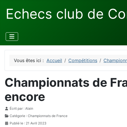
Echecs club de Co
Vous êtes ici :
Accueil
Compétitions
Championn
Championnats de Fra
encore
Détails
Écrit par :
Alain
Catégorie :
Championnats de France
Publié le : 21 Avril 2023