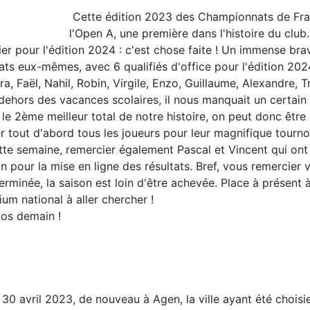
Cette édition 2023 des Championnats de Fran
l'Open A, une première dans l'histoire du club
ier pour l'édition 2024 : c'est chose faite ! Un immense brav
 eux-mêmes, avec 6 qualifiés d'office pour l'édition 2024,
a, Faël, Nahil, Robin, Virgile, Enzo, Guillaume, Alexandre, Tr
dehors des vacances scolaires, il nous manquait un certain
le 2ème meilleur total de notre histoire, on peut donc être 
iter tout d'abord tous les joueurs pour leur magnifique tourn
ette semaine, remercier également Pascal et Vincent qui ont 
 pour la mise en ligne des résultats. Bref, vous remercier v
rminée, la saison est loin d'être achevée. Place à présent 
um national à aller chercher !
pos demain !
30 avril 2023, de nouveau à Agen, la ville ayant été chois