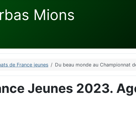
rbas Mions
ats de France jeunes
Du beau monde au Championnat d
nce Jeunes 2023. Age