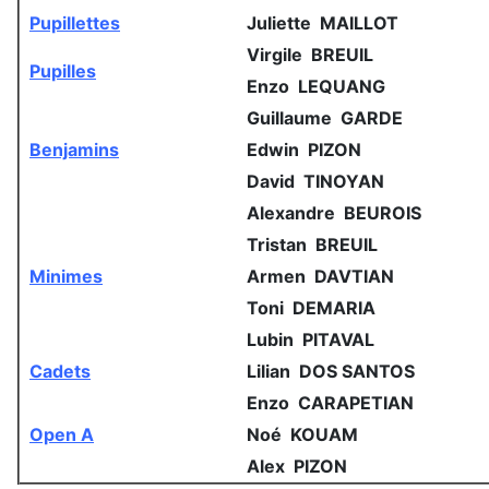
Pupillettes
Juliette MAILLOT
Virgile BREUIL
Pupilles
Enzo LEQUANG
Guillaume GARDE
Benjamins
Edwin PIZON
David TINOYAN
Alexandre BEUROIS
Tristan BREUIL
Minimes
Armen DAVTIAN
Toni DEMARIA
Lubin PITAVAL
Cadets
Lilian DOS SANTOS
Enzo CARAPETIAN
Open A
Noé KOUAM
Alex PIZON