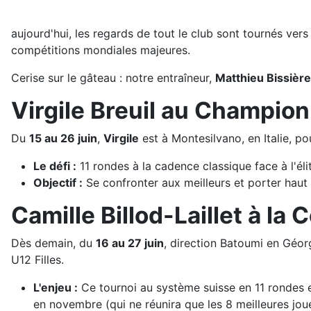
aujourd'hui, les regards de tout le club sont tournés vers
compétitions mondiales majeures.
Cerise sur le gâteau : notre entraîneur,
Matthieu Bissièr
Virgile Breuil au Champion
Du
15 au 26 juin
,
Virgile
est à Montesilvano, en Italie, po
Le défi :
11 rondes à la cadence classique face à l'éli
Objectif :
Se confronter aux meilleurs et porter haut
Camille Billod-Laillet à l
Dès demain, du
16 au 27 juin
, direction Batoumi en Géo
U12 Filles.
L'enjeu :
Ce tournoi au système suisse en 11 rondes es
en novembre (qui ne réunira que les 8 meilleures jou