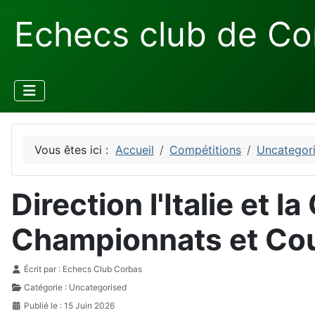
Echecs club de Co
Vous êtes ici :
Accueil
Compétitions
Uncategor
Direction l'Italie et l
Championnats et Co
Détails
Écrit par :
Echecs Club Corbas
Catégorie :
Uncategorised
Publié le : 15 Juin 2026