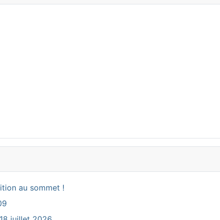
ition au sommet !
09
18 juillet 2026