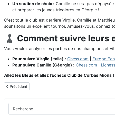
Un soutien de choix :
Camille ne sera pas dépaysée
et préparer les jeunes tricolores en Géorgie !
C'est tout le club est derrière Virgile, Camille et Matthie
souhaitons un excellent tournoi. Amusez-vous, donnez to
♟️ Comment suivre leurs ex
Vous voulez analyser les parties de nos champions et vibre
Pour suivre Virgile (Italie) :
Chess.com
|
Europe Ech
Pour suivre Camille (Géorgie) :
Chess.com
|
Liches
Allez les Bleus et allez l'Échecs Club de Corbas Mions !
Article précédent : ♟️Open international des Ménuires ♟️Une pr
Précédent
Rechercher