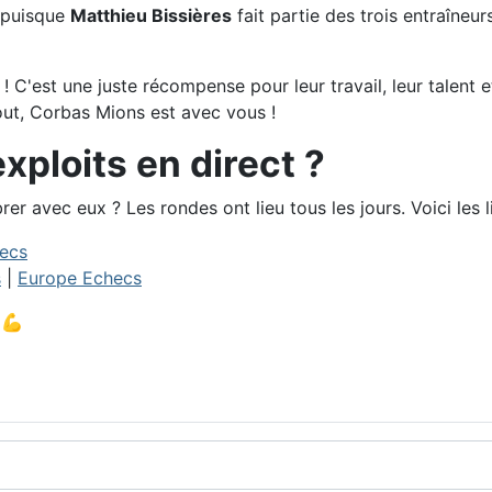
 puisque
Matthieu Bissières
fait partie des trois entraîneu
u ! C'est une juste récompense pour leur travail, leur talent 
ut, Corbas Mions est avec vous !
ploits en direct ?
r avec eux ? Les rondes ont lieu tous les jours. Voici les l
ecs
s
|
Europe Echecs
💪
emiere édition au sommet !