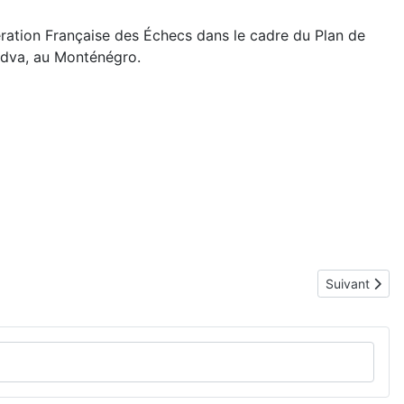
dération Française des Échecs dans le cadre du Plan de
udva, au Monténégro.
Article suiva
Suivant