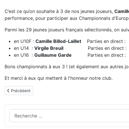
C’est ce qu’on souhaite à 3 de nos jeunes joueurs,
Camill
performance, pour participer aux Championnats d'Europe
Parmi les 29 jeunes joueurs français sélectionnés, on suivr
en U10F :
Camille Billod-Laillet
Parties en direct 
en U14 :
Virgile Breuil
Parties en direct 
en U16 :
Guillaume Garde
Parties en direct 
Bons championnats à eux 3 ! (et également aux autres jo
Et merci à eux qui mettent à l'honneur notre club.
Article précédent : du 2 au 4 janvier, phase 2 du Top Jeunes, dét
Précédent
Rechercher