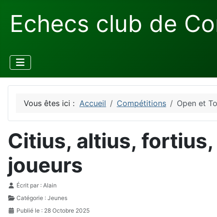
Echecs club de Co
Vous êtes ici :
Accueil
Compétitions
Open et To
Citius, altius, fortiu
joueurs
Détails
Écrit par :
Alain
Catégorie :
Jeunes
Publié le : 28 Octobre 2025