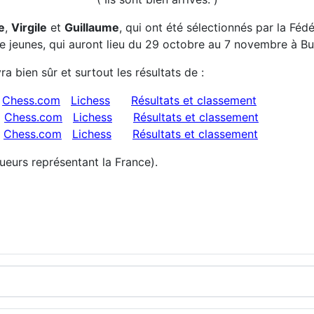
e
,
Virgile
et
Guillaume
, qui ont été sélectionnés par la Fé
 jeunes, qui auront lieu du 29 octobre au 7 novembre à B
a bien sûr et surtout les résultats de :
:
Chess.com
Lichess
Résultats et classement
:
Chess.com
Lichess
Résultats et classement
:
Chess.com
Lichess
Résultats et classement
ueurs représentant la France).
erminante pour la suite