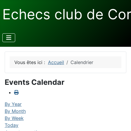
Echecs club de Co
Vous êtes ici :
Accueil
Calendrier
Events Calendar
By Year
By Month
By Week
Today