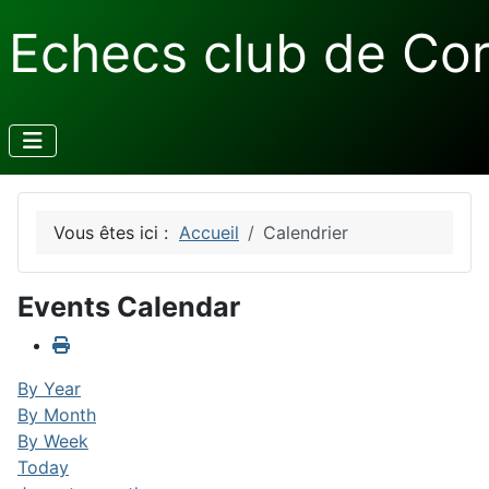
Echecs club de Co
Vous êtes ici :
Accueil
Calendrier
Events Calendar
By Year
By Month
By Week
Today