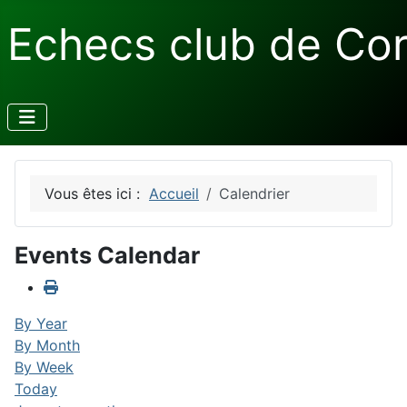
Echecs club de Co
Vous êtes ici :
Accueil
Calendrier
Events Calendar
By Year
By Month
By Week
Today