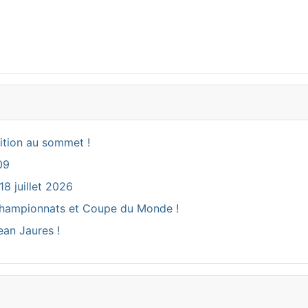
ition au sommet !
09
18 juillet 2026
ux Championnats et Coupe du Monde !
ean Jaures !