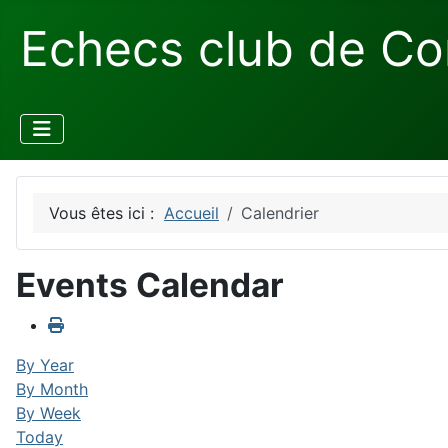
Echecs club de Co
Vous êtes ici :
Accueil
Calendrier
Events Calendar
By Year
By Month
By Week
Today