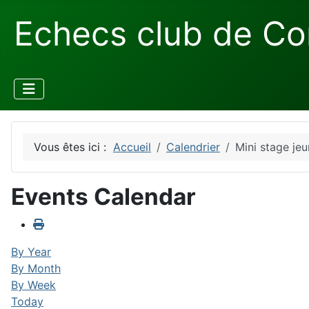
Echecs club de Co
Vous êtes ici :
Accueil
Calendrier
Mini stage je
Events Calendar
By Year
By Month
By Week
Today