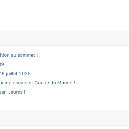
ition au sommet !
09
18 juillet 2026
ux Championnats et Coupe du Monde !
ean Jaures !