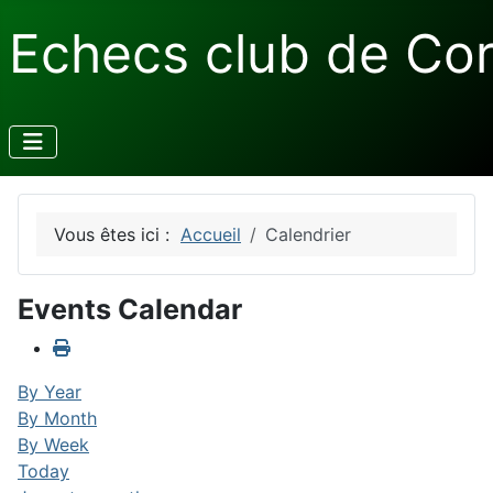
Echecs club de Co
Vous êtes ici :
Accueil
Calendrier
Events Calendar
By Year
By Month
By Week
Today