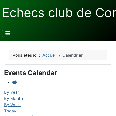
Echecs club de Co
Vous êtes ici :
Accueil
Calendrier
Events Calendar
By Year
By Month
By Week
Today