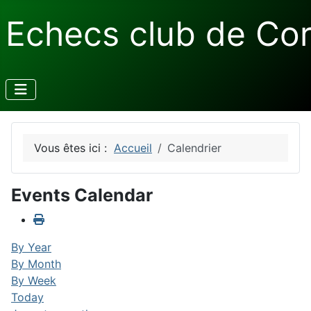
Echecs club de Co
Vous êtes ici :
Accueil
Calendrier
Events Calendar
By Year
By Month
By Week
Today