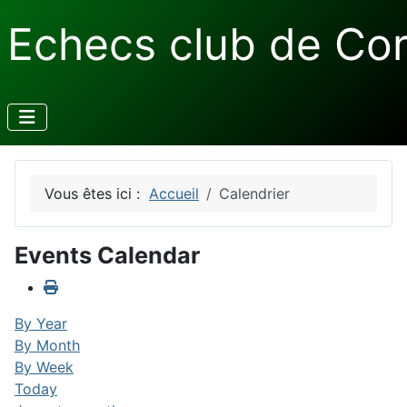
Echecs club de Co
Vous êtes ici :
Accueil
Calendrier
Events Calendar
By Year
By Month
By Week
Today