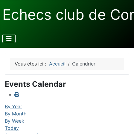
Echecs club de Co
Vous êtes ici :
Accueil
Calendrier
Events Calendar
By Year
By Month
By Week
Today