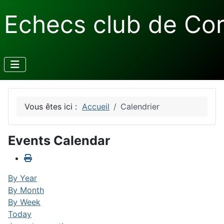
Echecs club de Co
Vous êtes ici :
Accueil
Calendrier
Events Calendar
By Year
By Month
By Week
Today