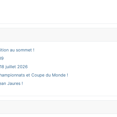
ition au sommet !
09
18 juillet 2026
ux Championnats et Coupe du Monde !
ean Jaures !