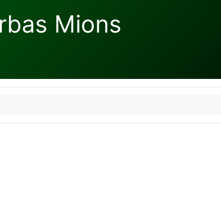
rbas Mions