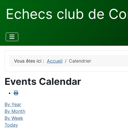
Echecs club de Co
Vous êtes ici :
Accueil
Calendrier
Events Calendar
By Year
By Month
By Week
Today