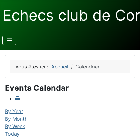
Echecs club de Co
Vous êtes ici :
Accueil
Calendrier
Events Calendar
By Year
By Month
By Week
Today