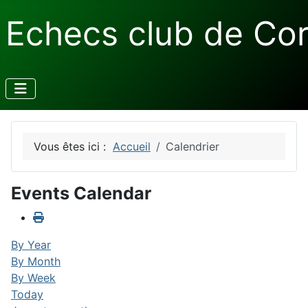
Echecs club de Co
Vous êtes ici :
Accueil
Calendrier
Events Calendar
By Year
By Month
By Week
Today