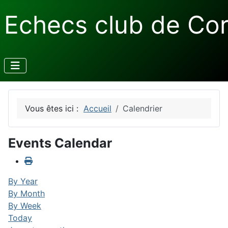
Echecs club de Co
Vous êtes ici :
Accueil
Calendrier
Events Calendar
By Year
By Month
By Week
Today