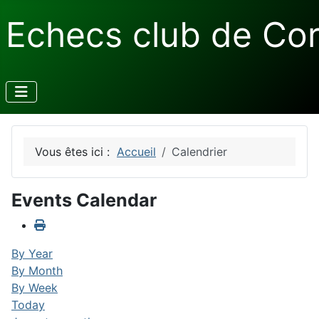
Echecs club de Co
Vous êtes ici :
Accueil
Calendrier
Events Calendar
By Year
By Month
By Week
Today