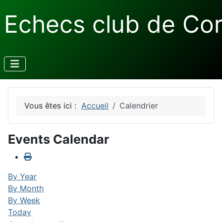
Echecs club de Co
Vous êtes ici :
Accueil
Calendrier
Events Calendar
By Year
By Month
By Week
Today