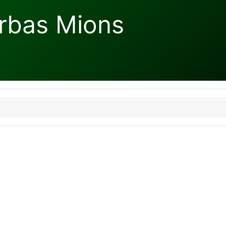
rbas Mions