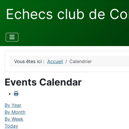
Echecs club de Co
Vous êtes ici :
Accueil
Calendrier
Events Calendar
By Year
By Month
By Week
Today