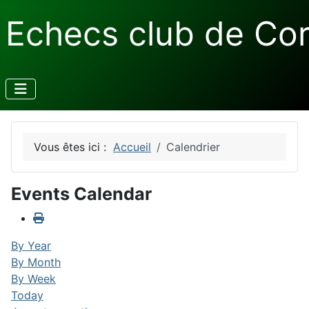
Echecs club de Co
Vous êtes ici :
Accueil
Calendrier
Events Calendar
By Year
By Month
By Week
Today